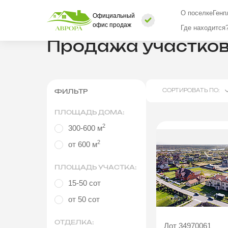
О поселке
Генп
Официальный
Поселок Аврора
Недвижимость в пос
офис продаж
Где находится
Продажа участков
СОРТИРОВАТЬ ПО:
ФИЛЬТР
ПЛОЩАДЬ ДОМА:
2
300-600 м
2
от 600 м
ПЛОЩАДЬ УЧАСТКА:
15-50 сот
от 50 сот
ОТДЕЛКА:
Лот 34970061