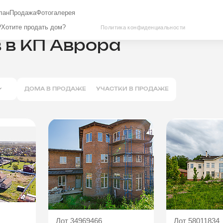
лан
Продажа
Фотогалерея
елке Аврора
Участки
?
Хотите продать дом?
Политика конфиденциальности
 в КП Аврора
ДОМА В ПРОДАЖЕ
УЧАСТКИ В ПРОДАЖЕ
Лот 34969466
Лот 58011834